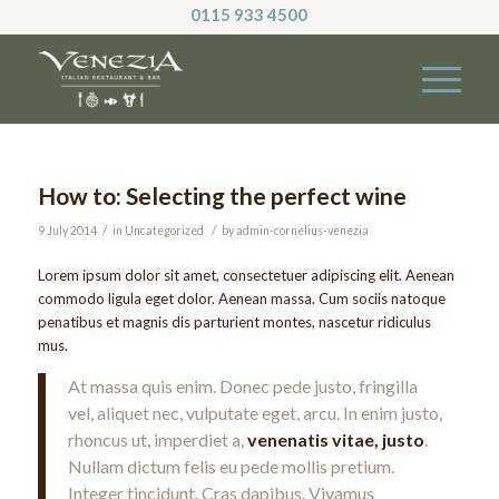
0115 933 4500
How to: Selecting the perfect wine
/
/
9 July 2014
in
Uncategorized
by
admin-cornelius-venezia
Lorem ipsum dolor sit amet, consectetuer adipiscing elit. Aenean
commodo ligula eget dolor. Aenean massa. Cum sociis natoque
penatibus et magnis dis parturient montes, nascetur ridiculus
mus.
At massa quis enim. Donec pede justo, fringilla
vel, aliquet nec, vulputate eget, arcu. In enim justo,
rhoncus ut, imperdiet a,
venenatis vitae, justo
.
Nullam dictum felis eu pede mollis pretium.
Integer tincidunt. Cras dapibus. Vivamus